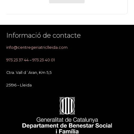
Informació de contacte
info@centregeriatriclleida.com
973 23 37 44
–
973 23 40 01
Ctra. Vall d´Aran, Km 5,5
25196 – Lleida