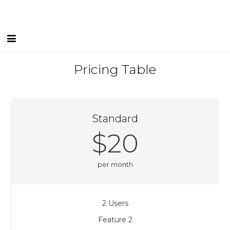
Inici
Pricing Table
Equip Humà
Serveis
Standard
Instal·lacions
$20
Blog
per month
I FEEL CGLleida
Contacte
2 Users
Borsa de treball
Feature 2