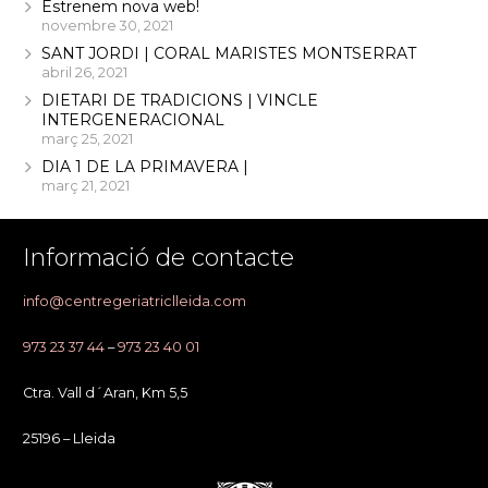
Estrenem nova web!
novembre 30, 2021
SANT JORDI | CORAL MARISTES MONTSERRAT
abril 26, 2021
DIETARI DE TRADICIONS | VINCLE
INTERGENERACIONAL
març 25, 2021
DIA 1 DE LA PRIMAVERA |
març 21, 2021
Informació de contacte
info@centregeriatriclleida.com
973 23 37 44
–
973 23 40 01
Ctra. Vall d´Aran, Km 5,5
25196 – Lleida