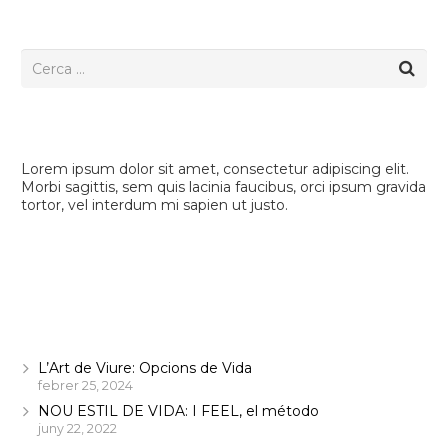
Find Something Useful
One More Question?
Lorem ipsum dolor sit amet, consectetur adipiscing elit.
Morbi sagittis, sem quis lacinia faucibus, orci ipsum gravida
tortor, vel interdum mi sapien ut justo.
CONTACT US
Entrades recents
L’Art de Viure: Opcions de Vida
febrer 25, 2024
NOU ESTIL DE VIDA: I FEEL, el método
juny 22, 2022