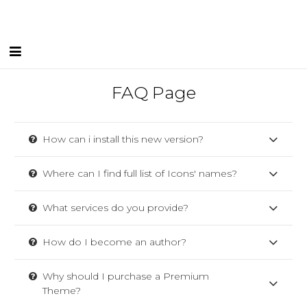
Inici
FAQ Page
Equip Humà
How can i install this new version?
Serveis
Instal·lacions
Where can I find full list of Icons' names?
Blog
What services do you provide?
I FEEL CGLleida
How do I become an author?
Contacte
Why should I purchase a Premium
Theme?
Borsa de treball