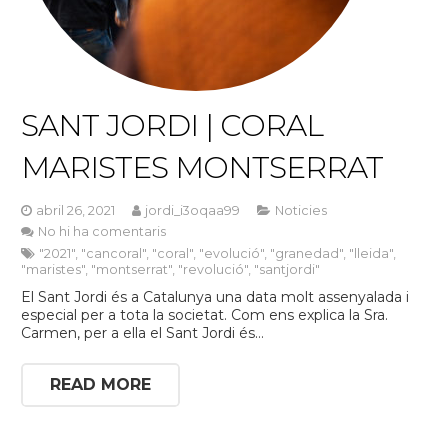
SANT JORDI | CORAL
MARISTES MONTSERRAT
abril 26, 2021
jordi_i3oqaa99
Noticies
No hi ha comentaris
"2021"
,
"cancoral"
,
"coral"
,
"evolució"
,
"granedad"
,
"lleida"
,
"maristes"
,
"montserrat"
,
"revolució"
,
"santjordi"
El Sant Jordi és a Catalunya una data molt assenyalada i
especial per a tota la societat. Com ens explica la Sra.
Carmen, per a ella el Sant Jordi és…
READ MORE