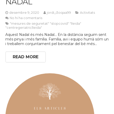
NADAL
desembre 9, 2020
jordi_i3oqaa99
Activitats
No hi ha comentaris
"mesures de seguretat" "stopcovid" "lleida"
"centregeriatriclleida"
Aquest Nadal és més Nadal… En la distància seguim sent
més pinya i més família. Família, avi i equipo humà sóm un
i treballem conjuntament pel benestar del bé més…
READ MORE