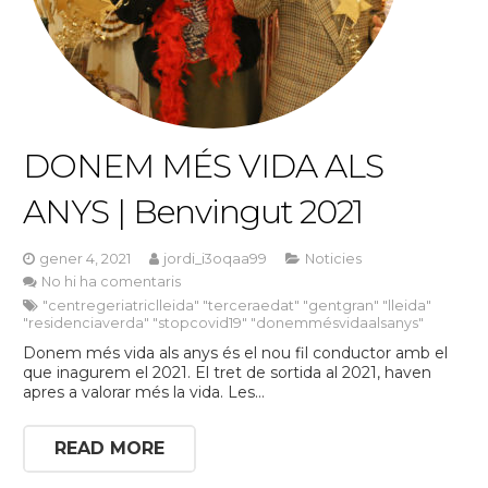
DONEM MÉS VIDA ALS
ANYS | Benvingut 2021
gener 4, 2021
jordi_i3oqaa99
Noticies
No hi ha comentaris
"centregeriatriclleida" "terceraedat" "gentgran" "lleida"
"residenciaverda" "stopcovid19" "donemmésvidaalsanys"
Donem més vida als anys és el nou fil conductor amb el
que inagurem el 2021. El tret de sortida al 2021, haven
apres a valorar més la vida. Les…
READ MORE