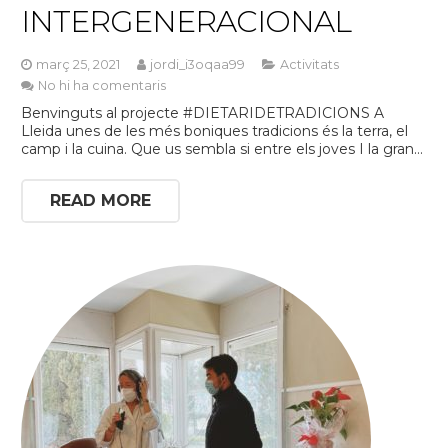
INTERGENERACIONAL
març 25, 2021
jordi_i3oqaa99
Activitats
No hi ha comentaris
Benvinguts al projecte #DIETARIDETRADICIONS A
Lleida unes de les més boniques tradicions és la terra, el
camp i la cuina. Que us sembla si entre els joves I la gran…
READ MORE