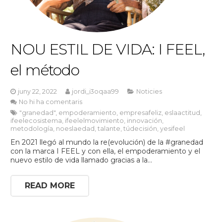
NOU ESTIL DE VIDA: I FEEL,
el método
juny 22, 2022
jordi_i3oqaa99
Noticies
No hi ha comentaris
"granedad"
,
empoderamiento
,
empresafeliz
,
eslaactitud
,
ifeelecosistema
,
ifeelelmovimiento
,
innovación
,
metodología
,
noeslaedad
,
talante
,
túdecisión
,
yesifeel
En 2021 llegó al mundo la re(evolución) de la #granedad
con la marca I FEEL y con ella, el empoderamiento y el
nuevo estilo de vida llamado gracias a la…
READ MORE