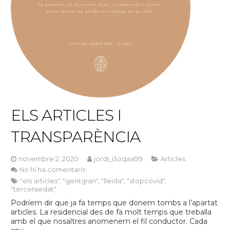
ELS ARTICLES I
TRANSPARÈNCIA
novembre 2, 2020
jordi_i3oqaa99
Articles
No hi ha comentaris
"els articles"
,
"gentgran"
,
"lleida"
,
"stopcovid"
,
"terceraedat"
Podríem dir que ja fa temps que donem tombs a l’apartat
articles. La residencial des de fa molt temps que treballa
amb el que nosaltres anomenem el fil conductor. Cada