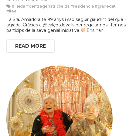
#lleida #centregeriatriclleida #residencia #granedat
#ifeel
La Sra. Amadora té 99 anys i sap seguir gaudint del que li
agrada! Gràcies a @calçotdevalls per regalar-nos i fer-nos
partícips de la seva genial iniciativa
Ens han…
READ MORE