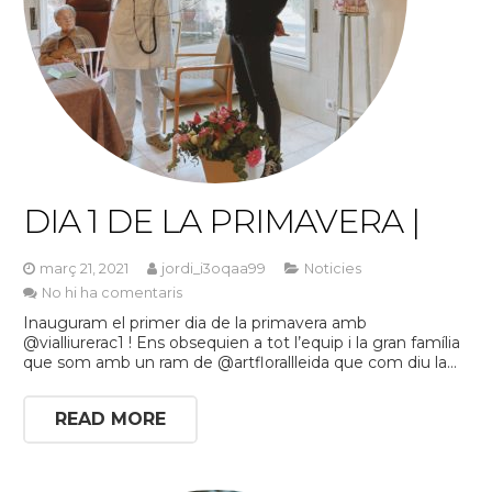
DIA 1 DE LA PRIMAVERA |
març 21, 2021
jordi_i3oqaa99
Noticies
No hi ha comentaris
Inauguram el primer dia de la primavera amb
@vialliurerac1 ! Ens obsequien a tot l’equip i la gran família
que som amb un ram de @artflorallleida que com diu la…
READ MORE