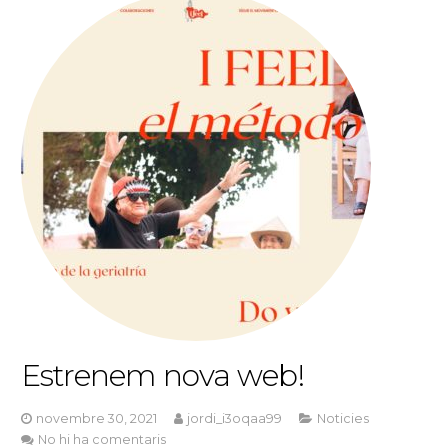
Estrenem nova web!
novembre 30, 2021
jordi_i3oqaa99
Noticies
No hi ha comentaris