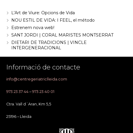
Entrades recents
L’Art de Viure: Opcions de Vida
NOU ESTIL DE VIDA: I FEEL, el método
Estrenem nova web!
SANT JORDI | CORAL MARISTES MONTSERRAT
DIETARI DE TRADICIONS | VINCLE
INTERGENERACIONAL
Informació de contacte
info@centregeriatriclleida.com
973 23 37 44
–
973 23 40 01
Ctra. Vall d´Aran, Km 5,5
25196 – Lleida