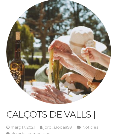
CALÇOTS DE VALLS |
març 17, 2021
jordi_i3oqaa99
Noticies
No hi ha comentaris