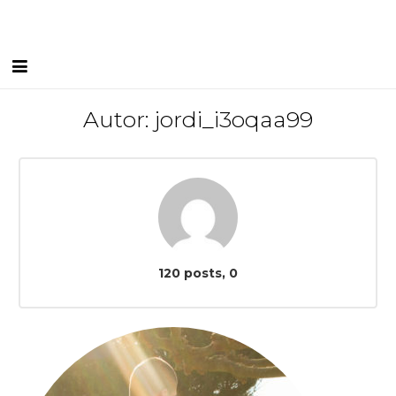
Inici
Autor:
jordi_i3oqaa99
Equip Humà
Serveis
Instal·lacions
Blog
comentaris
120 posts, 0
I FEEL CGLleida
Contacte
Borsa de treball