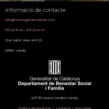
Informació de contacte
info@centregeriatriclleida.com
973 23 37 44
–
973 23 40 01
Ctra. Vall d´Aran, Km 5,5
25196 – Lleida
2017 © Centre Geriàtric Lleida
Política de privacitat
|
Contacte
|
Avís Legal