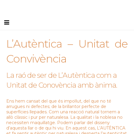
Inici
L’Autèntica – Unitat de
Equip Humà
Convivència
Serveis
La raó de ser de L’Autèntica com a
Instal·lacions
Unitat de Conovència amb ànima.
Blog
Ens hem cansat del que és impol·lut, del que no té
I FEEL CGLleida
arrugues ni defectes; de la brillantor perfecte de
superfícies llepades. Com una reacció natural tornem a
Contacte
allò clàssic i pur per naturalesa. La qualitat i la noblesa no
necessiten maquillatge. Podem parlar del disseny
Borsa de treball
d’aquesta llar o de qui hi viu. En aquest cas, L’AUTÈNTICA
et fa sentir autèntic per naturalesa i desperta l’autenticitat