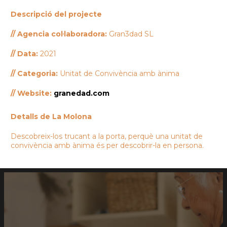
Descripció del projecte
// Agencia col·laboradora:
Gran3dad SL
// Data:
2021
// Categoria:
Unitat de Convivència amb ànima
// Website:
granedad.com
Detalls de La Molona
Descobreix-los trucant a la porta, perquè una unitat de
convivència amb ànima és per descobrir-la en persona.