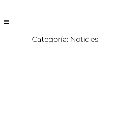
Inicio
Categoría: Noticies
Carta de Servicios
Instalaciones
Equipo
Blog
I FEEL
Contacto