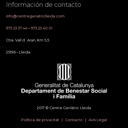
Información de contacto
info@centregeriatriclleida.com
973 23 37 44
–
973 23 40 01
Ctra. Vall d´Aran, Km 5,5
25196 – Lleida
2017 © Centre Geriàtric Lleida
Política de privacitat
|
Contacto
|
Avís Legal