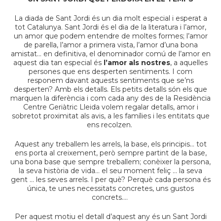
La diada de Sant Jordi és un dia molt especial i esperat a
tot Catalunya. Sant Jordi és el dia de la literatura i l’amor,
un amor que podem entendre de moltes formes; l’amor
de parella, l’amor a primera vista, l’amor d’una bona
amistat… en definitiva, el denominador comú de l’amor en
aquest dia tan especial és
l’amor als nostres
, a aquelles
persones que ens desperten sentiments. I com
responem davant aquests sentiments que se’ns
desperten? Amb els detalls. Els petits detalls són els que
marquen la diferència i com cada any des de la Residència
Centre Geriàtric Lleida volem regalar detalls, amor i
sobretot proximitat als avis, a les famílies i les entitats que
ens recolzen.
Aquest any treballem les arrels, la base, els principis… tot
ens porta al creixement, però sempre partint de la base,
una bona base que sempre treballem; conèixer la persona,
la seva història de vida… el seu moment feliç … la seva
gent … les seves arrels. I per què? Perquè cada persona és
única, te unes necessitats concretes, uns gustos
concrets….
Per aquest motiu el detall d’aquest any és un Sant Jordi