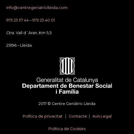
info@centregeriatriclleida.com
973 23 37 44
–
973 23 40 01
Ctra. Vall d´Aran, Km 5,5
25196 – Lleida
2017 © Centre Geriàtric Lleida
Política de privacitat
|
Contacte
|
Avís Legal
Política de Cookies