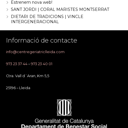
Estrenem nova web!
SANT JORDI | CORAL MARISTES MONTSERRAT
DIETARI DE TRADICIONS | VINCLE
INTERGENERACIONAL
Informació de contacte
info@centregeriatriclleida.com
973 23 37 44
–
973 23 40 01
Ctra. Vall d´Aran, Km 5,5
25196 – Lleida