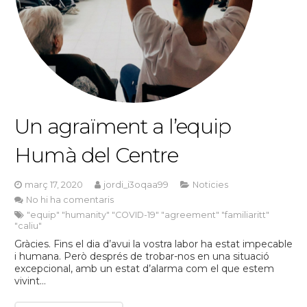
Un agraïment a l’equip
Humà del Centre
març 17, 2020
jordi_i3oqaa99
Noticies
No hi ha comentaris
"equip" "humanity" "COVID-19" "agreement" "familiaritt"
"caliu"
Gràcies. Fins el dia d’avui la vostra labor ha estat impecable
i humana. Però després de trobar-nos en una situació
excepcional, amb un estat d’alarma com el que estem
vivint…