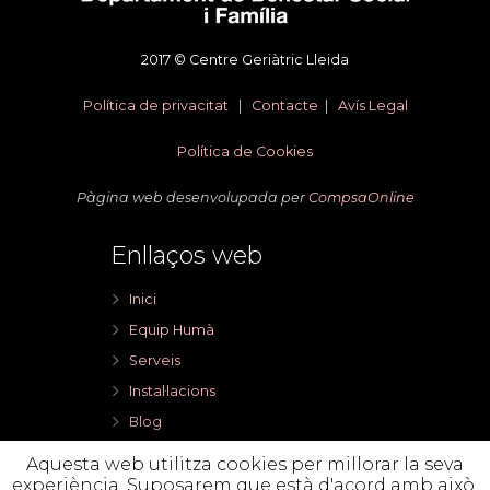
2017 © Centre Geriàtric Lleida
Política de privacitat
|
Contacte
|
Avís Legal
Política de Cookies
Pàgina web desenvolupada per
CompsaOnline
Enllaços web
Inici
Equip Humà
Serveis
Instal·lacions
Blog
I FEEL CGLleida
Aquesta web utilitza cookies per millorar la seva
Contacte
experiència. Suposarem que està d'acord amb això,