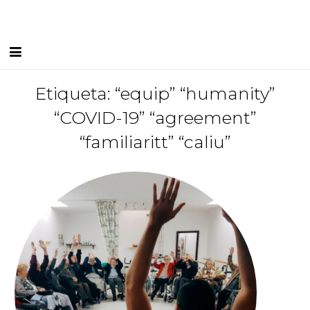
Inici
Etiqueta: “equip” “humanity”
“COVID-19” “agreement”
Equip Humà
“familiaritt” “caliu”
Serveis
Instal·lacions
Blog
I FEEL CGLleida
Contacte
Borsa de treball