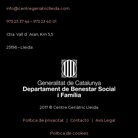
info@centregeriatriclleida.com
973 23 37 44
–
973 23 40 01
Ctra. Vall d´Aran, Km 5,5
25196 – Lleida
2017 © Centre Geriàtric Lleida
Política de privacitat
|
Contacto
|
Avís Legal
Política de cookies