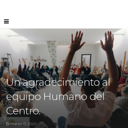
Inicio
Carta de Servicios
Instalaciones
Equipo
Un agradecimiento al
Blog
equipo Humano del
I FEEL
Centro.
Contacto
marzo 17, 2020